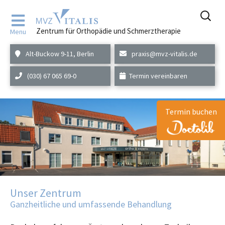
Zum
Inhalt
Zentrum für Orthopädie und Schmerztherapie
Menu
springen
Alt-Buckow 9-11, Berlin
praxis@mvz-vitalis.de
(030) 67 065 69-0
Termin vereinbaren
Termin buchen
Unser Zentrum
Ganzheitliche und umfassende Behandlung