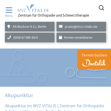
Zum
Inhalt
Zentrum für Orthopädie und Schmerztherapie
Menu
springen
Alt-Buckow 9-11, Berlin
praxis@mvz-vitalis.de
(030) 67 065 69-0
Termin vereinbaren
Termin buchen
Akupunktur
Akupunktur im MVZ VITALIS | Zentrum für Orthopädie