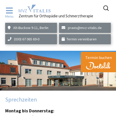
Zum
Inhalt
Zentrum für Orthopädie und Schmerztherapie
Menu
springen
Alt-Buckow 9-11, Berlin
praxis@mvz-vitalis.de
(030) 67 065 69-0
Termin vereinbaren
Termin buchen
Sprechzeiten
Montag bis Donnerstag: