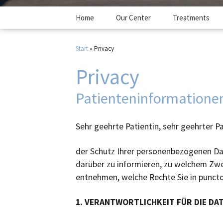
Skip
Home
Our Center
Treatments
to
content
Team
Conservative T
Dr
Spectrum
Start
»
Privacy
Pr
Privacy
Operative Trea
M
Spectrum
Dr
Patienteninformatione
Dr
Sehr geehrte Patientin, sehr geehrter Pa
Dr
der Schutz Ihrer personenbezogenen Dat
Dr
darüber zu informieren, zu welchem Zwec
entnehmen, welche Rechte Sie in punct
Dr
1. VERANTWORTLICHKEIT FÜR DIE D
Be