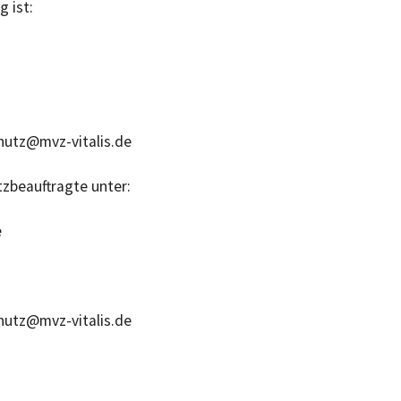
 ist:
ttina Herbstleb
iane Durst
hutz@mvz-vitalis.de
tzbeauftragte unter:
e
hutz@mvz-vitalis.de